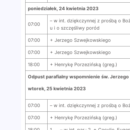
poniedziałek, 24 kwietnia 2023
– w int. dziękczynnej z prośbą o Boż
07:00
u i o szczęśliwy poród
07:00
+ Jerzego Szwejkowskiego
07:00
+ Jerzego Szwejkowskiego
18:00
+ Henrykę Porzezińską (greg.)
Odpust parafialny wspomnienie św. Jerzeg
wtorek, 25 kwietnia 2023
07:00
– w int. dziękczynnej z prośbą o Boże
07:00
+ Henrykę Porzezińską (greg.)
18:00
1. – w int. par.; 2. + Cecylię, Eu