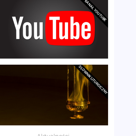
KANAŁ YOUTUBE
SŁOWNIK LITURGICZNY