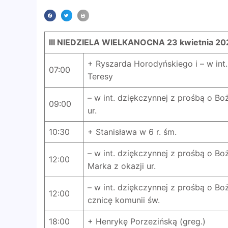
III NIEDZIELA WIELKANOCNA
23 kwietnia 20
+ Ryszarda Horodyńskiego i – w int.
07:00
Teresy
– w int. dziękczynnej z prośbą o Boż
09:00
ur.
10:30
+ Stanisława w 6 r. śm.
– w int. dziękczynnej z prośbą o Boż
12:00
Marka z okazji ur.
– w int. dziękczynnej z prośbą o Bo
12:00
cznicę komunii św.
18:00
+ Henrykę Porzezińską (greg.)