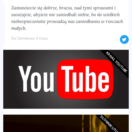
Zastanówcie się dobrze, bracia, nad tymi sprawami i
uważajcie, abyście nie zaniedbali siebie, bo do wielkich
niebezpieczeństw prowadzą nas zaniedbania w rzeczach
małych.
Św. Doroteusz Z Gazy
KANAŁ YOUTUBE
SŁOWNIK LITURGICZNY