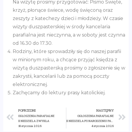
Na wizytę prosimy przygotować: Pismo Święte,
krzyż, płonące świece, wodę święconą oraz
zeszyty z katechezy dzieci i młodzieży. W czasie
wizyty duszpasterskiej w środy kancelaria
parafialna jest nieczynna, a w soboty jest czynna
od 16.30 do 17.30.
Rodziny, które sprowadziły się do naszej parafii
w minionym roku, a chcące przyjąć księdza z
wizytą duszpasterską prosimy o zgłoszenie się w
zakrystii, kancelarii lub za pomocą poczty
elektronicznej.
Zachęcamy do lektury prasy katolickiej.
POPRZEDNI
NASTĘPNY
OGŁOSZENIA PARAFIALNE
OGŁOSZENIA PARAFIALNE
II NIEDZIELA ZWYKŁA
II NIEDZIELA PO NARODZENIU PAŃSKIM
18 stycznia 2026
4 stycznia 2026