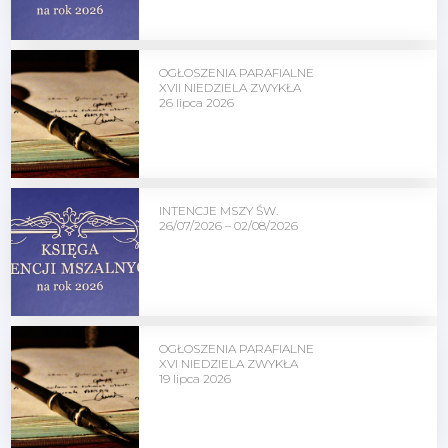
OGŁOSZENIA PARAFIALNE
XVII NIEDZIELA ZWYKŁA
26 lipca 2026
INTENCJE MSZY ŚW.
26/07/2026 – 02/08/2026
OGŁOSZENIA PARAFIALNE
XVI NIEDZIELA ZWYKŁA
19 lipca 2026