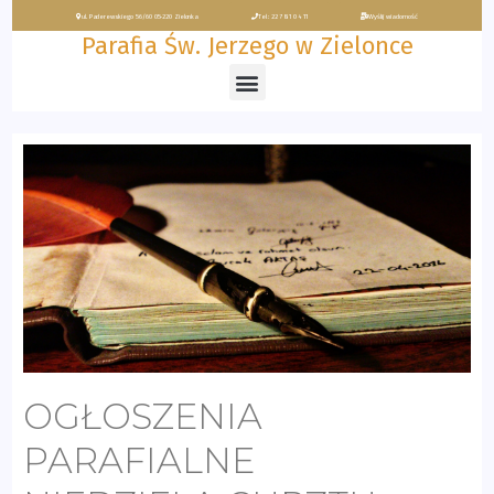
ul. Paderewskiego 56/60 05-220 Zielonka
Tel: 22 781 04 11
Wyślij wiadomość
Parafia Św. Jerzego w Zielonce
OGŁOSZENIA
PARAFIALNE